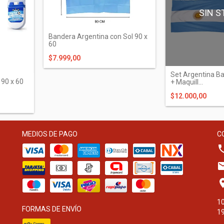
SIN S
Bandera Argentina con Sol 90 x
60
$7.999,00
Set Argentina B
 90 x 60
+ Maquill...
$12.000,00
MEDIOS DE PAGO
C
10
FORMAS DE ENVÍO
19