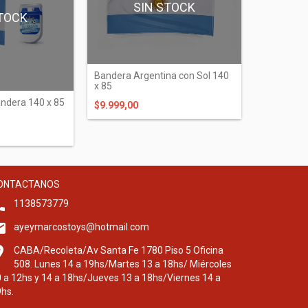
SIN STOCK
TOCK
Bandera Argentina con Sol 140
x 85
andera 140 x 85
$9.999,00
ONTACTANOS
1138573779
ayeymarcostoys@hotmail.com
CABA/Recoleta/Av Santa Fe 1780 Piso 5 Oficina
508. Lunes 14 a 19hs/Martes 13 a 18hs/ Miércoles
 a 12hs y 14 a 18hs/Jueves 13 a 18hs/Viernes 14 a
hs.