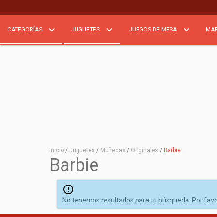
CATEGORÍAS
JUGUETES
JUEGOS DE MESA
MA
Inicio
/
Juguetes
/
Muñecas
/
Originales
/
Barbie
Barbie
No tenemos resultados para tu búsqueda. Por favor, 