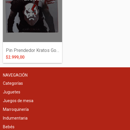
Pin Prendedor Kratos God of War
$2.999,00
NAVEGACIÓN
Categorías
Juguetes
Juegos de mesa
Marroquinería
Indumentaria
Bebés