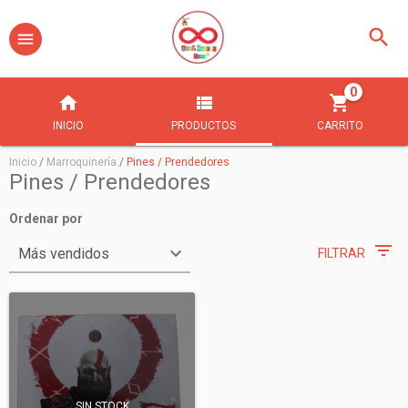
0
INICIO
PRODUCTOS
CARRITO
Inicio
/
Marroquinería
/
Pines / Prendedores
Pines / Prendedores
Ordenar por
FILTRAR
SIN STOCK